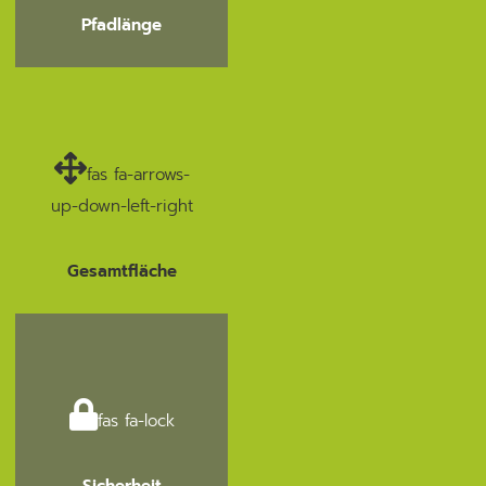
Pfadlänge
fas fa-arrows-
up-down-left-right
Gesamtfläche
fas fa-lock
Sicherheit