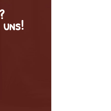
?
 uns!