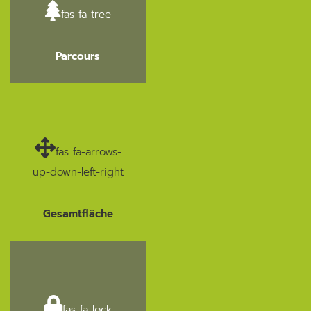
fas fa-tree
Parcours
fas fa-arrows-
up-down-left-right
Gesamtfläche
fas fa-lock