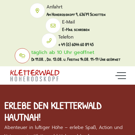
Anfahrt
Am Hoherodskopf 9, 63679 Schotten
E-Mail
E-Mail schreiben
Telefon
+ 49 (0) 6044 60 89 45
täglich ab 10 Uhr geöffnet
Di 11.08. , Do. 13.08. u. Freitag 14.08. 11-17 Uhr geöffnet
ERLEBE DEN KLETTERWALD
HAUTNAH!
Abenteuer in luftiger Höhe – erlebe Spaß, Action und