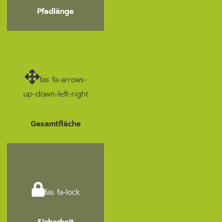
Pfadlänge
fas fa-arrows-
up-down-left-right
Gesamtfläche
fas fa-lock
Sicherheit