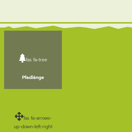
fas fa-tree
Pfadlänge
fas fa-arrows-
up-down-left-right